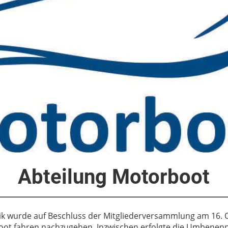
Abteilung Motorboot
tik wurde auf Beschluss der Mitgliederversammlung am 16.
t fahren nachzugehen. Inzwischen erfolgte die Umbenen