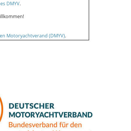
 des DMYV
.
willkommen!
en Motoryachtverand (DMYV)
.