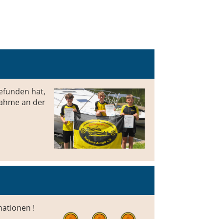
efunden hat,
lnahme an der
mationen !