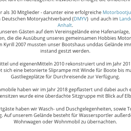
r als 30 Mitglieder - darunter eine erfolgreiche
Motorbootj
 im Deutschen Motoryachtverband (
DMYV
) und auch im
Land
Anhalt
.
d unseren Gästen auf dem Vereinsgelände eine Hafenanlage,
en, die die Ausübung unseres gemeinsamen Hobbies Motor
rm Kyrill 2007 mussten unser Bootshaus unddas Gelände i
instand gestzt werden.
tel und eigenenMitteln 2010 rekonstruiert und im Jahr 2017 
t sich eine betonierte Sliprampe mit Winde für Boote bis m
Gastliegeplätze für Durchreisende zur Verfügung.
obile haben wir im Jahr 2018 gepflastert und dabei auch 
sitzen wurde eine überdachte Sitzgruppe mit Blick auf Elbe
tgäste haben wir Wasch- und Duschgelegenheiten, sowie To
. Auf unserem Gelände besteht für Wassersportler außerdem
Wohnwagen oder Wohnmobil zu übernachten.