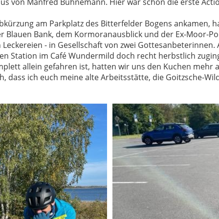
s von Manfred Bühnemann. Hier war schon die erste Action 
e Abkürzung am Parkplatz des Bitterfelder Bogens ankamen, 
der Blauen Bank, dem Kormoranausblick und der Ex-Moor-Po
n Leckereien - in Gesellschaft von zwei Gottesanbeterinnen.
en Station im Café Wundermild doch recht herbstlich zuging
lett allein gefahren ist, hatten wir uns den Kuchen mehr al
ch, dass ich euch meine alte Arbeitsstätte, die Goitzsche-Wil