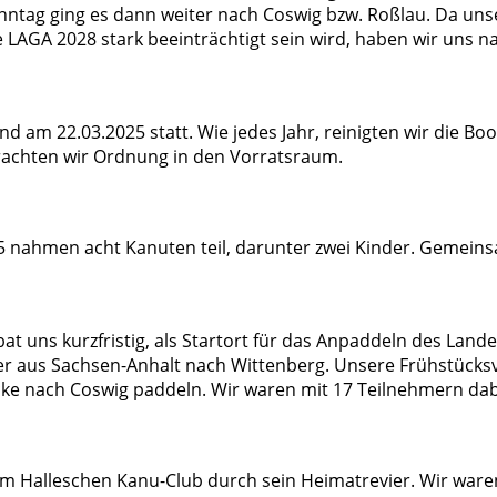
ntag ging es dann weiter nach Coswig bzw. Roßlau. Da uns
e LAGA 2028 stark beeinträchtigt sein wird, haben wir uns n
fand am 22.03.2025 statt. Wie jedes Jahr, reinigten wir die 
achten wir Ordnung in den Vorratsraum.
 nahmen acht Kanuten teil, darunter zwei Kinder. Gemeinsa
 uns kurzfristig, als Startort für das Anpaddeln des Land
er aus Sachsen-Anhalt nach Wittenberg. Unsere Frühstück
ecke nach Coswig paddeln. Wir waren mit 17 Teilnehmern dab
om Halleschen Kanu-Club durch sein Heimatrevier. Wir ware