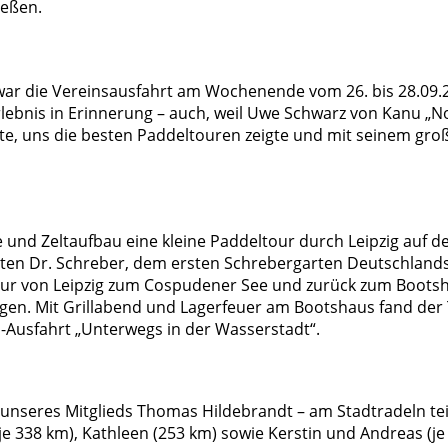
ießen.
r die Vereinsausfahrt am Wochenende vom 26. bis 28.09.202
lebnis in Erinnerung – auch, weil Uwe Schwarz von Kanu „No
e, uns die besten Paddeltouren zeigte und mit seinem groß
 und Zeltaufbau eine kleine Paddeltour durch Leipzig auf 
ten Dr. Schreber, dem ersten Schrebergarten Deutschland
ur von Leipzig zum Cospudener See und zurück zum Bootsh
agen. Mit Grillabend und Lagerfeuer am Bootshaus fand der
Ausfahrt „Unterwegs in der Wasserstadt“.
 unseres Mitglieds Thomas Hildebrandt – am Stadtradeln te
(je 338 km), Kathleen (253 km) sowie Kerstin und Andreas (j